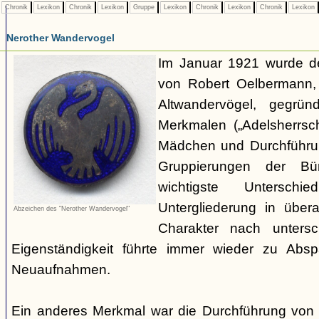
Chronik
Lexikon
Chronik
Lexikon
Gruppe
Lexikon
Chronik
Lexikon
Chronik
Lexikon
Nerother Wandervogel
Im Januar 1921 wurde d
von Robert Oelbermann, 
Altwandervögel, gegrün
Merkmalen („Adelsherrsc
Mädchen und Durchführu
Gruppierungen der Bü
wichtigste Untersc
Untergliederung in über
Abzeichen des "Nerother Wandervogel"
Charakter nach untersc
Eigenständigkeit führte immer wieder zu Abs
Neuaufnahmen.
Ein anderes Merkmal war die Durchführung von 