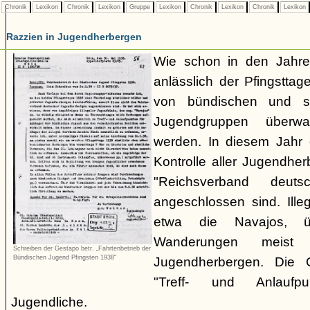
Chronik
Lexikon
Chronik
Lexikon
Gruppe
Lexikon
Chronik
Lexikon
Chronik
Lexikon
Razzien in Jugendherbergen
Wie schon in den Jahre
anlässlich der Pfingstt
von bündischen und son
Jugendgruppen überw
werden. In diesem Jahr 
Kontrolle aller Jugendhe
"Reichsverband deuts
angeschlossen sind. Ille
etwa die Navajos, ü
Wanderungen meist 
Schreiben der Gestapo betr. „Fahrtenbetrieb der
Bündischen Jugend Pfingsten 1938“
Jugendherbergen. Die 
"Treff- und Anlaufp
Jugendliche.