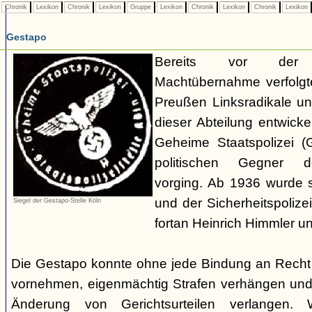
Chronik
Lexikon
Chronik
Lexikon
Gruppe
Lexikon
Chronik
Lexikon
Chronik
Lexikon
Gestapo
Bereits vor der nat
Machtübernahme verfolgte 
Preußen Linksradikale u
dieser Abteilung entwicke
Geheime Staatspolizei (
politischen Gegner de
vorging. Ab 1936 wurde si
und der Sicherheitspolize
Siegel der Gestapo-Stelle Köln
fortan Heinrich Himmler u
Die Gestapo konnte ohne jede Bindung an Rech
vornehmen, eigenmächtig Strafen verhängen und
Änderung von Gerichtsurteilen verlangen. Wi