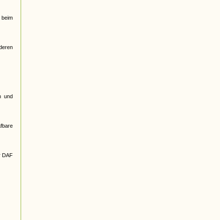
 beim
nderen
n und
afbare
r DAF