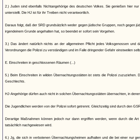
2.) Juden sind ebenfalls Nichtangehörige des deutschen Volkes. Sie genießen hier nur
unterstellt. Die HJ ist für ihr Treiben nicht verantwortlich.
Daraus folgt, daß der SRD grundsätzlich weder gegen jüdische Gruppen, noch gegen jüdis
irgendeinem Grunde angehalten hat, so beendet er sofort sein Vorgehen.
3.) Das ändert natürlich nichts an der allgemeinen Pflicht jedes Volksgenossen un
Verordnungen die Polizei zu verständigen und im Falle dringender Gefahr einstweilen selbs
E. Einschreiten in geschlossenen Räumen (...)
5.) Beim Einschreiten in wilden Übernachtungsstätten ist stets die Polizei zuzuziehen
Geschlechts.
HJ-Angehörige dürfen auch nicht in solchen Übernachtungsstätten übernachten, in de
Die Jugendlichen werden von der Polizei sofort getrennt. Gleichzeitig sind durch den GS
Derartige Maßnahmen können jedoch nur dann ergriffen werden, wenn durch die Art d
tatsächlich nachgewiesen wird.
6.) Jg, die sich in verbotenen Übernachtungsheimen aufhalten und die bei einer nur ge