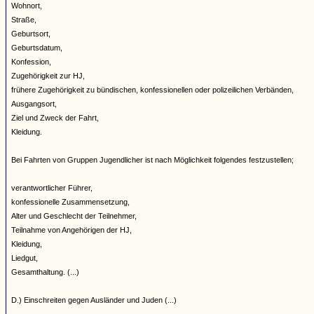
Wohnort,
Straße,
Geburtsort,
Geburtsdatum,
Konfession,
Zugehörigkeit zur HJ,
frühere Zugehörigkeit zu bündischen, konfessionellen oder polizeilichen Verbänden,
Ausgangsort,
Ziel und Zweck der Fahrt,
Kleidung.
Bei Fahrten von Gruppen Jugendlicher ist nach Möglichkeit folgendes festzustellen;
verantwortlicher Führer,
konfessionelle Zusammensetzung,
Alter und Geschlecht der Teilnehmer,
Teilnahme von Angehörigen der HJ,
Kleidung,
Liedgut,
Gesamthaltung. (...)
D.) Einschreiten gegen Ausländer und Juden (...)