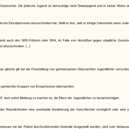
 Gastrechte. Die jüdische Jugend ist demzufolge nicht Staatsjugend und in keiner Weise 
che Einzelpersonen einzuschreiten hat. Stellt er fest, daß er infolge Unkenntnis einen Jud
d damit auch des SRD-Führers oder SRA, im Falle von Verstößen gegen staatliche Gesetz
t einzuschreiten. (...)
. Das gleiche gilt bei der Feststellung von gemeinsamem Übernachten Jugendlicher verschi
nen gemischte Gruppen von Erwachsenen übernachten.
RF, dem sofort Meldung zu machen ist, die Eltern der Jugendlichen zu benachrichtigen.
er Räumlichkeiten eine unerlaubte Annäherung der Geschlechter ermöglicht oder eine s
meinsam mit der Polizei durchzuführenden Kontrolle festgestellt werden, sind zum Verlass