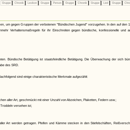
Gruppe
Chronik
Lexikon
Gruppe
Person
Gruppe
Chronik
Gruppe
Lied
Gruppe
Chro
nzen, um gegen Gruppen der verbotenen "Bündischen Jugend" vorzugehen. In den auf den 1.
unmehr Verhaltensmaßregeln für ihr Einschreiten gegen bündische, konfessionelle und a
oten. Bündische Betätigung ist staatsfeindliche Betätigung. Die Überwachung der sich bü
gabe des SRD.
achfolgend sind einige charakteristische Merkmale aufgezählt:
en aller Art, geschmückt mit einer Unzahl von Abzeichen, Plaketten, Federn usw.;
 Troddeln versehen ist;
ller Art werden getragen. Pfeifen und Kämme stecken in den Stiefelschäften, Reißversch