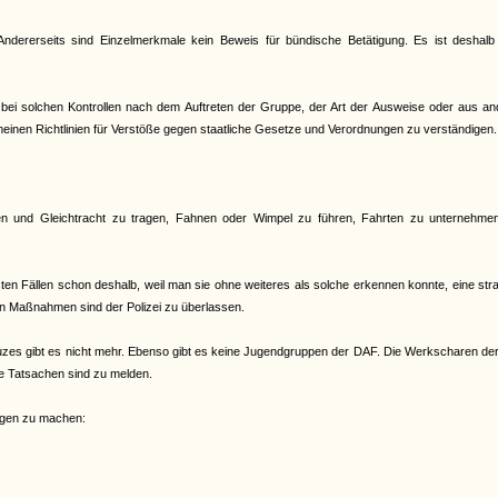
ndererseits sind Einzelmerkmale kein Beweis für bündische Betätigung. Es ist deshalb
ich bei solchen Kontrollen nach dem Auftreten der Gruppe, der Art der Ausweise oder aus a
emeinen Richtlinien für Verstöße gegen staatliche Gesetze und Verordnungen zu verständigen.
chen und Gleichtracht zu tragen, Fahnen oder Wimpel zu führen, Fahrten zu unternehme
isten Fällen schon deshalb, weil man sie ohne weiteres als solche erkennen konnte, eine str
en Maßnahmen sind der Polizei zu überlassen.
es gibt es nicht mehr. Ebenso gibt es keine Jugendgruppen der DAF. Die Werkscharen de
de Tatsachen sind zu melden.
ungen zu machen: