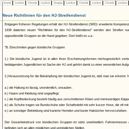
Chronik
Lexikon
Chronik
Lexikon
Gruppe
Lexikon
Chronik
Lexikon
Chronik
Lexikon
Neue Richtlinien für den HJ-Streifendienst
Entgegen früheren Regelungen erhält der HJ-Streifendienst (SRD) erweiterte Kompete
1938 datierten neuen "Richtlinien für den HJ-Streifendienst" werden den Streifen n
oppositionelle Gruppen an die Hand gegeben. Dort heißt es u.a.:
"B. Einschreiten gegen bündische Gruppen
1.) Die bündische Jugend ist in allen ihren Erscheinungsformen reichsgesetzlich verb
betätigenden Jugendlichen ist Sache der HJ und gehört damit zu einer wesentlichen Auf
2.)Voraussetzung für die Bekämpfung der bündischen Jugend ist, daß man sie erkennt. N
a.) die Haltung ist lässig, unordentlich, unsauber;
b.) Haare und Kleidung sind ungepflegt;
c.) die Kopfbedeckung besteht häufig aus zerschnittenen Hüten und merkwürdigen Käppch
d.) als Schuhe tragen sie Bundschuhe oder Schaftstiefel mit sehr kurzer Hose, die oft mit
e.) an sonstiger Bekleidung sind karierte Hemden und bunte Halstücher hervorzuheben.
Der Gesamteindruck von bündischen Gruppen ist stets uneinheitlich. Fahrtenmesser a
befinden sich an allen möglichen und unmöglichen Stellen.