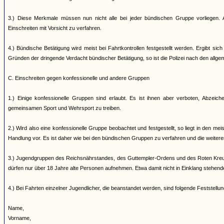
3.) Diese Merkmale müssen nun nicht alle bei jeder bündischen Gruppe vorliegen. A
Einschreiten mit Vorsicht zu verfahren.
4.) Bündische Betätigung wird meist bei Fahrtkontrollen festgestellt werden. Ergibt s
Gründen der dringende Verdacht bündischer Betätigung, so ist die Polizei nach den allg
C. Einschreiten gegen konfessionelle und andere Gruppen
1.) Einige konfessionelle Gruppen sind erlaubt. Es ist ihnen aber verboten, Abzei
gemeinsamen Sport und Wehrsport zu treiben.
2.) Wird also eine konfessionelle Gruppe beobachtet und festgestellt, so liegt in den me
Handlung vor. Es ist daher wie bei den bündischen Gruppen zu verfahren und die weiter
3.) Jugendgruppen des Reichsnährstandes, des Guttempler-Ordens und des Roten Kreuz
dürfen nur über 18 Jahre alte Personen aufnehmen. Etwa damit nicht in Einklang stehen
4.) Bei Fahrten einzelner Jugendlicher, die beanstandet werden, sind folgende Feststell
Name,
Vorname,