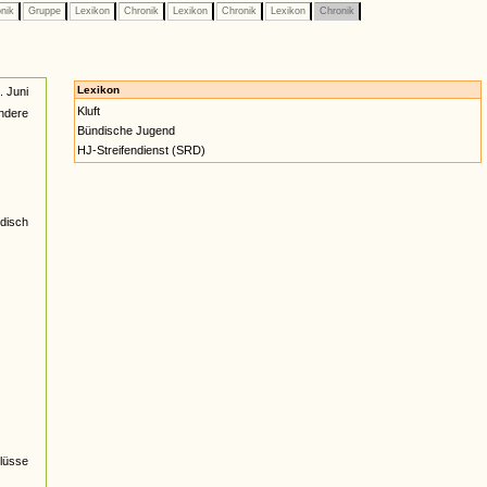
nik
Gruppe
Lexikon
Chronik
Lexikon
Chronik
Lexikon
Chronik
Lexikon
 Juni
Kluft
ndere
Bündische Jugend
HJ-Streifendienst (SRD)
ndisch
lüsse