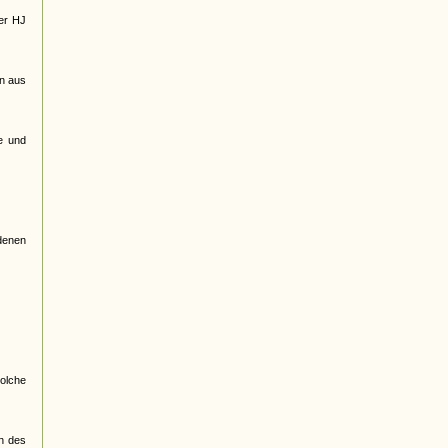
der HJ
en aus
e und
edenen
olche
en des