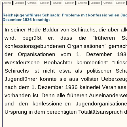
Chronik
Lexikon
Chronik
Lexikon
Gruppe
Lexikon
Chronik
Lexikon
Chronik
Lexikon
Reichsjugendführer Schirach: Probleme mit konfessionellen Ju
Dezember 1936 beseitigt
In seiner Rede Baldur von Schirachs, die über all
wird, begrüßt er, dass die "früheren Sch
konfessionsgebundenen Organisationen" gemacht
der Organisationen vom 1. Dezember 1936
Westdeutsche Beobachter kommentiert: "Diese
Schirachs ist nicht etwa als politischer Sc
Jugendführer konnte sie aus vollster Ueberzeu
nach dem 1. Dezember 1936 keinerlei Veranlass
vorhanden ist. Denn alle früheren Auseinanders
und den konfessionellen Jugendorganisatione
Ursprung in dem berechtigten Totalitätsanspruch d