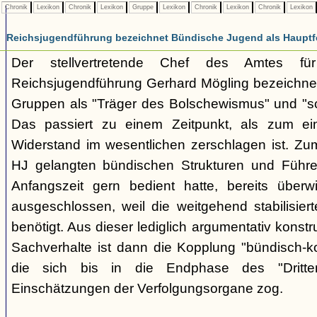
Chronik
Lexikon
Chronik
Lexikon
Gruppe
Lexikon
Chronik
Lexikon
Chronik
Lexikon
Reichsjugendführung bezeichnet Bündische Jugend als Hauptf
Der stellvertretende Chef des Amtes fü
Reichsjugendführung Gerhard Mögling bezeichnet 
Gruppen als "Träger des Bolschewismus" und "sc
Das passiert zu einem Zeitpunkt, als zum ei
Widerstand im wesentlichen zerschlagen ist. Zum
HJ gelangten bündischen Strukturen und Führer
Anfangszeit gern bedient hatte, bereits überwi
ausgeschlossen, weil die weitgehend stabilisier
benötigt. Aus dieser lediglich argumentativ konst
Sachverhalte ist dann die Kopplung "bündisch-
die sich bis in die Endphase des "Dritte
Einschätzungen der Verfolgungsorgane zog.