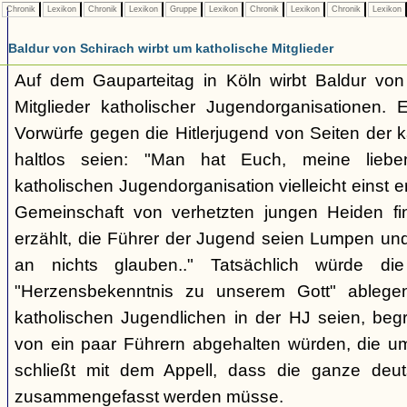
Chronik
Lexikon
Chronik
Lexikon
Gruppe
Lexikon
Chronik
Lexikon
Chronik
Lexikon
Baldur von Schirach wirbt um katholische Mitglieder
Auf dem Gauparteitag in Köln wirbt Baldur von
Mitglieder katholischer Jugendorganisationen. 
Vorwürfe gegen die Hitlerjugend von Seiten der 
haltlos seien: "Man hat Euch, meine lie
katholischen Jugendorganisation vielleicht einst er
Gemeinschaft von verhetzten jungen Heiden fin
erzählt, die Führer der Jugend seien Lumpen un
an nichts glauben.." Tatsächlich würde die
"Herzensbekenntnis zu unserem Gott" ablegen
katholischen Jugendlichen in der HJ seien, begr
von ein paar Führern abgehalten würden, die u
schließt mit dem Appell, dass die ganze deu
zusammengefasst werden müsse.