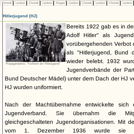
Chronik
Lexikon
Chronik
Lexikon
Gruppe
Lexikon
Chronik
Lexikon
Chronik
Lexikon
Hitlerjugend (HJ)
Bereits 1922 gab es in 
Adolf Hitler" als Jugen
vorübergehenden Verbot d
als "Hitlerjugend, Bund 
wieder belebt. 1932 wurd
Propagandafoto: "Fanfaren der Hitlerjugend"
Jugendverbände der Part
Bund Deutscher Mädel) unter dem Dach der HJ vere
HJ wurden uniformiert.
Nach der Machtübernahme entwickelte sich 
Jugendverband. Sie übernahm die Mitgl
gleichgeschalteten Jugendorganisationen. Mit 
vom 1. Dezember 1936 wurde sie zu