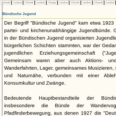
Chronik
Lexikon
Chronik
Lexikon
Gruppe
Lexikon
Chronik
Lexikon
Chronik
Lexikon
Bündische Jugend
Der Begriff "Bündische Jugend" kam etwa 1923 a
partei- und kirchenunabhängige Jugendbünde.
in der Bündischen Jugend organisierten Jugendli
bürgerlichen Schichten stammten, war der Geda
jugendlichen Erziehungsgemeinschaft ("Jug
Gemeinsam waren aber auch Aktions- und
Wanderfahrten, Lager, gemeinsames Musizieren, s
und Naturnähe, verbunden mit einer Ableh
Konsumkultur und Zwänge.
Bedeutende Hauptbestandteile der Bünd
insbesondere die Bünde der Wandervo
Pfadfinderbewegung, aus denen 1927 die "Deuts