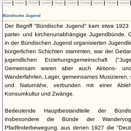
Chronik
Lexikon
Chronik
Lexikon
Gruppe
Lexikon
Chronik
Lexikon
Chronik
Lexikon
Bündische Jugend
Der Begriff "Bündische Jugend" kam etwa 1923 a
partei- und kirchenunabhängige Jugendbünde.
in der Bündischen Jugend organisierten Jugendli
bürgerlichen Schichten stammten, war der Geda
jugendlichen Erziehungsgemeinschaft ("Jug
Gemeinsam waren aber auch Aktions- und
Wanderfahrten, Lager, gemeinsames Musizieren, s
und Naturnähe, verbunden mit einer Ableh
Konsumkultur und Zwänge.
Bedeutende Hauptbestandteile der Bünd
insbesondere die Bünde der Wandervo
Pfadfinderbewegung, aus denen 1927 die "Deuts