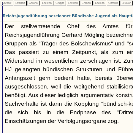
Chronik
Lexikon
Chronik
Lexikon
Gruppe
Lexikon
Chronik
Lexikon
Chronik
Lexikon
Reichsjugendführung bezeichnet Bündische Jugend als Hauptf
Der stellvertretende Chef des Amtes fü
Reichsjugendführung Gerhard Mögling bezeichnet 
Gruppen als "Träger des Bolschewismus" und "sc
Das passiert zu einem Zeitpunkt, als zum ei
Widerstand im wesentlichen zerschlagen ist. Zum
HJ gelangten bündischen Strukturen und Führer
Anfangszeit gern bedient hatte, bereits überwi
ausgeschlossen, weil die weitgehend stabilisier
benötigt. Aus dieser lediglich argumentativ konst
Sachverhalte ist dann die Kopplung "bündisch-
die sich bis in die Endphase des "Dritte
Einschätzungen der Verfolgungsorgane zog.