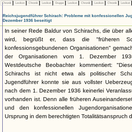
Chronik
Lexikon
Chronik
Lexikon
Gruppe
Lexikon
Chronik
Lexikon
Chronik
Lexikon
Reichsjugendführer Schirach: Probleme mit konfessionellen Ju
Dezember 1936 beseitigt
In seiner Rede Baldur von Schirachs, die über all
wird, begrüßt er, dass die "früheren Sch
konfessionsgebundenen Organisationen" gemacht
der Organisationen vom 1. Dezember 1936
Westdeutsche Beobachter kommentiert: "Diese
Schirachs ist nicht etwa als politischer Sc
Jugendführer konnte sie aus vollster Ueberzeu
nach dem 1. Dezember 1936 keinerlei Veranlass
vorhanden ist. Denn alle früheren Auseinanders
und den konfessionellen Jugendorganisatione
Ursprung in dem berechtigten Totalitätsanspruch d