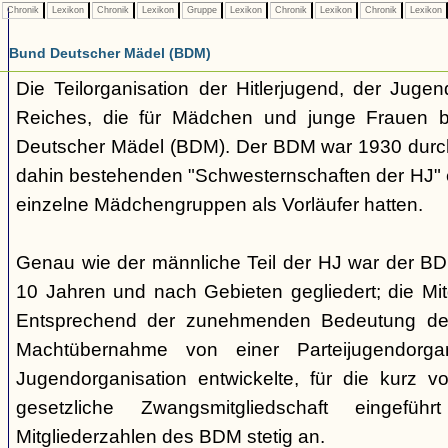
Chronik
Lexikon
Chronik
Lexikon
Gruppe
Lexikon
Chronik
Lexikon
Chronik
Lexikon
Bund Deutscher Mädel (BDM)
Die Teilorganisation der Hitlerjugend, der Jugen
Reiches, die für Mädchen und junge Frauen b
Deutscher Mädel (BDM). Der BDM war 1930 dur
dahin bestehenden "Schwesternschaften der HJ" 
einzelne Mädchengruppen als Vorläufer hatten.
Genau wie der männliche Teil der HJ war der B
10 Jahren und nach Gebieten gegliedert; die Mitg
Entsprechend der zunehmenden Bedeutung der
Machtübernahme von einer Parteijugendorgani
Jugendorganisation entwickelte, für die kurz 
gesetzliche Zwangsmitgliedschaft eingefüh
Mitgliederzahlen des BDM stetig an.