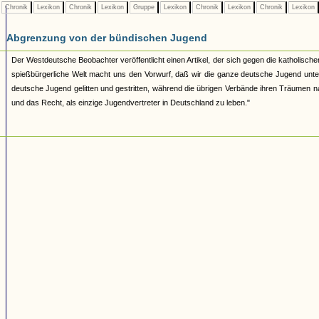
Chronik
Lexikon
Chronik
Lexikon
Gruppe
Lexikon
Chronik
Lexikon
Chronik
Lexikon
Abgrenzung von der bündischen Jugend
Der Westdeutsche Beobachter veröffentlicht einen Artikel, der sich gegen die katholischen 
spießbürgerliche Welt macht uns den Vorwurf, daß wir die ganze deutsche Jugend unte
deutsche Jugend gelitten und gestritten, während die übrigen Verbände ihren Träumen nac
und das Recht, als einzige Jugendvertreter in Deutschland zu leben."