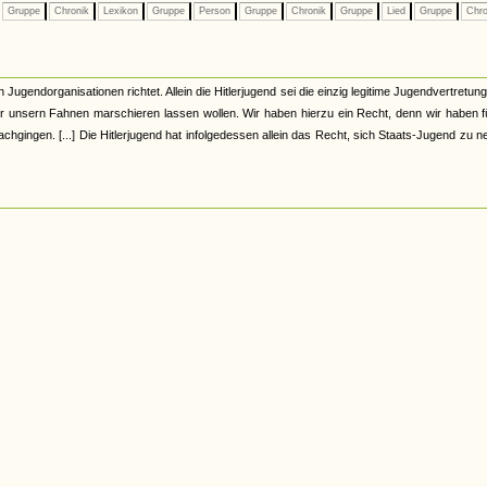
Gruppe
Chronik
Lexikon
Gruppe
Person
Gruppe
Chronik
Gruppe
Lied
Gruppe
Chro
Jugendorganisationen richtet. Allein die Hitlerjugend sei die einzig legitime Jugendvertretung
r unsern Fahnen marschieren lassen wollen. Wir haben hierzu ein Recht, denn wir haben f
hgingen. [...] Die Hitlerjugend hat infolgedessen allein das Recht, sich Staats-Jugend zu 