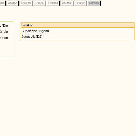
nik
Gruppe
Lexikon
Chronik
Lexikon
Chronik
Lexikon
Chronik
Lexikon
: "Die
Bündische Jugend
ür die
Jungvolk (DJ)
nennen