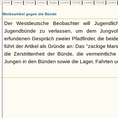
Chronik
Lexikon
Chronik
Lexikon
Gruppe
Lexikon
Chronik
Lexikon
Chronik
Lexikon
Werbeartikel gegen die Bünde
Der Westdeutsche Beobachter will Jugendli
Jugendbünde zu verlassen, um dem Jungvolk
erfundenen Gespräch zweier Pfadfinder, die beid
führt der Artikel als Gründe an: Das "zackige Mars
die Zerstrittenheit der Bünde, die vermeintlich
Jungen in den Bünden sowie die Lager, Fahrten 