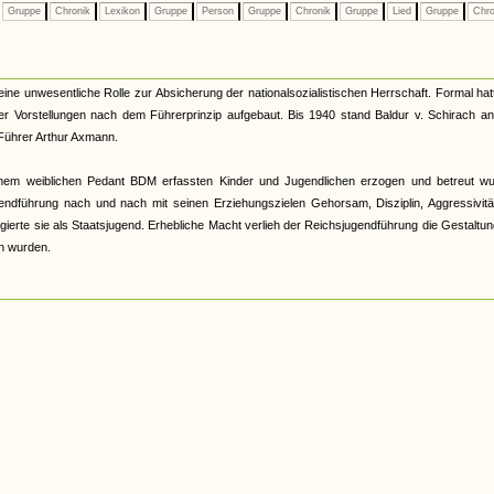
Gruppe
Chronik
Lexikon
Gruppe
Person
Gruppe
Chronik
Gruppe
Lied
Gruppe
Chro
ine unwesentliche Rolle zur Absicherung der nationalsozialistischen Herrschaft. Formal hat
er Vorstellungen nach dem Führerprinzip aufgebaut. Bis 1940 stand Baldur v. Schirach an
-Führer Arthur Axmann.
 seinem weiblichen Pedant BDM erfassten Kinder und Jugendlichen erzogen und betreut wu
gendführung nach und nach mit seinen Erziehungszielen Gehorsam, Disziplin, Aggressivit
erte sie als Staatsjugend. Erhebliche Macht verlieh der Reichsjugendführung die Gestaltu
n wurden.