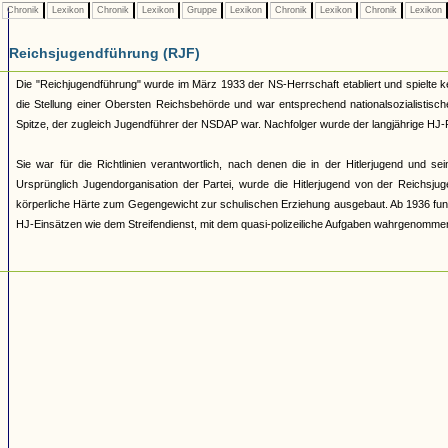
Chronik
Lexikon
Chronik
Lexikon
Gruppe
Lexikon
Chronik
Lexikon
Chronik
Lexikon
Reichsjugendführung (RJF)
Die "Reichjugendführung" wurde im März 1933 der NS-Herrschaft etabliert und spielte ke
die Stellung einer Obersten Reichsbehörde und war entsprechend nationalsozialistisch
Spitze, der zugleich Jugendführer der NSDAP war. Nachfolger wurde der langjährige HJ
Sie war für die Richtlinien verantwortlich, nach denen die in der Hitlerjugend und
Ursprünglich Jugendorganisation der Partei, wurde die Hitlerjugend von der Reichsju
körperliche Härte zum Gegengewicht zur schulischen Erziehung ausgebaut. Ab 1936 fungi
HJ-Einsätzen wie dem Streifendienst, mit dem quasi-polizeiliche Aufgaben wahrgenomme