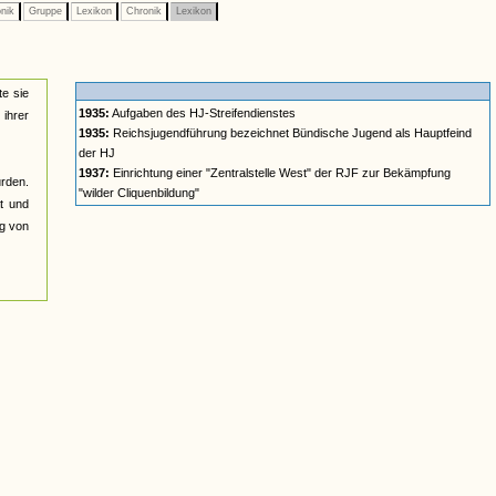
nik
Gruppe
Lexikon
Chronik
Lexikon
te sie
1935:
Aufgaben des HJ-Streifendienstes
 ihrer
1935:
Reichsjugendführung bezeichnet Bündische Jugend als Hauptfeind
der HJ
1937:
Einrichtung einer "Zentralstelle West" der RJF zur Bekämpfung
rden.
"wilder Cliquenbildung"
ät und
ng von