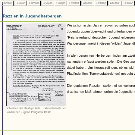
Chronik
Lexikon
Chronik
Lexikon
Gruppe
Lexikon
Chronik
Lexikon
Chronik
Lexikon
Razzien in Jugendherbergen
Wie schon in den Jahren zuvor, so sollen auc
Jugendgruppen überwacht und unterbunden wer
"Reichsverband deutscher Jugendherbergen" 
Wanderungen meist in diesen "wilden" Jugendhe
In allen genannten Herbergen finden am zwei
namentlich erfasst werden sollen. Die Gestapo 
dabei haben. Um herauszufinden, ob es sich
Pfadfinderlilien, Totenkopfabzeichen) gesucht
Die geplanten Razzien stellen einen weiteren
drastischen Maßnahmen sollen die Jugendlich
Schreiben der Gestapo betr. „Fahrtenbetrieb der
Bündischen Jugend Pfingsten 1938“