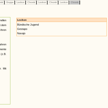
nik
Gruppe
Lexikon
Chronik
Lexikon
Chronik
Lexikon
Chronik
Lexikon
nellen
Bündische Jugend
ht dem
Gestapo
ihren
Navajo
Jahren
umente
(z.B.
r. Mit