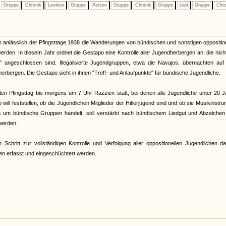
Gruppe
Chronik
Lexikon
Gruppe
Person
Gruppe
Chronik
Gruppe
Lied
Gruppe
Chro
h anlässlich der Pfingsttage 1938 die Wanderungen von bündischen und sonstigen oppositio
den. In diesem Jahr ordnet die Gestapo eine Kontrolle aller Jugendherbergen an, die nic
angeschlossen sind. Illegalisierte Jugendgruppen, etwa die Navajos, übernachten auf 
rbergen. Die Gestapo sieht in ihnen "Treff- und Anlaufpunkte" für bündische Jugendliche.
ten Pfingsttag bis morgens um 7 Uhr Razzien statt, bei denen alle Jugendliche unter 20 
will feststellen, ob die Jugendlichen Mitglieder der Hitlerjugend sind und ob sie Musikinstr
 um bündische Gruppen handelt, soll verstärkt nach bündischem Liedgut und Abzeichen 
 werden.
 Schritt zur vollständigen Kontrolle und Verfolgung aller oppositionellen Jugendlichen da
en erfasst und eingeschüchtert werden.