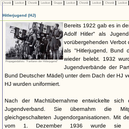
Chronik
Lexikon
Chronik
Lexikon
Gruppe
Lexikon
Chronik
Lexikon
Chronik
Lexikon
Hitlerjugend (HJ)
Bereits 1922 gab es in 
Adolf Hitler" als Jugen
vorübergehenden Verbot d
als "Hitlerjugend, Bund 
wieder belebt. 1932 wurd
Propagandafoto: "Fanfaren der Hitlerjugend"
Jugendverbände der Part
Bund Deutscher Mädel) unter dem Dach der HJ vere
HJ wurden uniformiert.
Nach der Machtübernahme entwickelte sich 
Jugendverband. Sie übernahm die Mitgl
gleichgeschalteten Jugendorganisationen. Mit 
vom 1. Dezember 1936 wurde sie zu