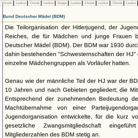
Chronik
Lexikon
Chronik
Lexikon
Gruppe
Lexikon
Chronik
Lexikon
Chronik
Lexikon
Bund Deutscher Mädel (BDM)
Die Teilorganisation der Hitlerjugend, der Jugen
Reiches, die für Mädchen und junge Frauen b
Deutscher Mädel (BDM). Der BDM war 1930 dur
dahin bestehenden "Schwesternschaften der HJ" 
einzelne Mädchengruppen als Vorläufer hatten.
Genau wie der männliche Teil der HJ war der B
10 Jahren und nach Gebieten gegliedert; die Mitg
Entsprechend der zunehmenden Bedeutung der
Machtübernahme von einer Parteijugendorgani
Jugendorganisation entwickelte, für die kurz 
gesetzliche Zwangsmitgliedschaft eingefüh
Mitgliederzahlen des BDM stetig an.