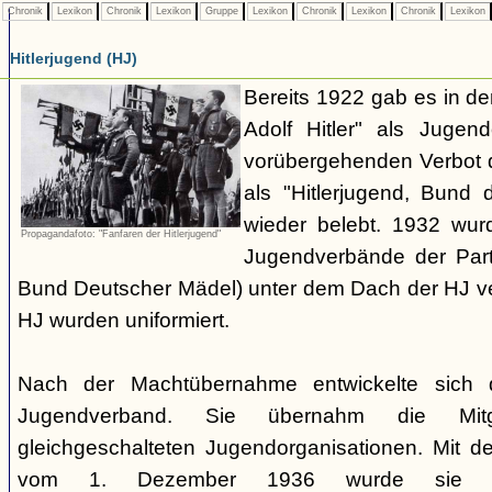
Chronik
Lexikon
Chronik
Lexikon
Gruppe
Lexikon
Chronik
Lexikon
Chronik
Lexikon
Hitlerjugend (HJ)
Bereits 1922 gab es in 
Adolf Hitler" als Jugen
vorübergehenden Verbot d
als "Hitlerjugend, Bund 
wieder belebt. 1932 wurd
Propagandafoto: "Fanfaren der Hitlerjugend"
Jugendverbände der Part
Bund Deutscher Mädel) unter dem Dach der HJ vere
HJ wurden uniformiert.
Nach der Machtübernahme entwickelte sich 
Jugendverband. Sie übernahm die Mitgl
gleichgeschalteten Jugendorganisationen. Mit 
vom 1. Dezember 1936 wurde sie zu