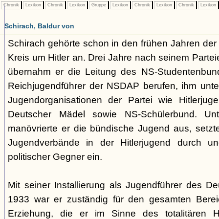
Chronik
Lexikon
Chronik
Lexikon
Gruppe
Lexikon
Chronik
Lexikon
Chronik
Lexikon
Schirach, Baldur von
Schirach gehörte schon in den frühen Jahren der
Kreis um Hitler an. Drei Jahre nach seinem Partei
übernahm er die Leitung des NS-Studentenbun
Reichjugendführer der NSDAP berufen, ihm unte
Jugendorganisationen der Partei wie Hitlerju
Deutscher Mädel sowie NS-Schülerbund. Unt
manövrierte er die bündische Jugend aus, setzte
Jugendverbände in der Hitlerjugend durch und
politischer Gegner ein.
Mit seiner Installierung als Jugendführer des D
1933 war er zuständig für den gesamten Berei
Erziehung, die er im Sinne des totalitären H