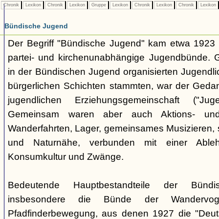
Chronik
Lexikon
Chronik
Lexikon
Gruppe
Lexikon
Chronik
Lexikon
Chronik
Lexikon
Bündische Jugend
Der Begriff "Bündische Jugend" kam etwa 1923 a
partei- und kirchenunabhängige Jugendbünde.
in der Bündischen Jugend organisierten Jugendli
bürgerlichen Schichten stammten, war der Geda
jugendlichen Erziehungsgemeinschaft ("Jug
Gemeinsam waren aber auch Aktions- und
Wanderfahrten, Lager, gemeinsames Musizieren, s
und Naturnähe, verbunden mit einer Ableh
Konsumkultur und Zwänge.
Bedeutende Hauptbestandteile der Bünd
insbesondere die Bünde der Wandervo
Pfadfinderbewegung, aus denen 1927 die "Deuts