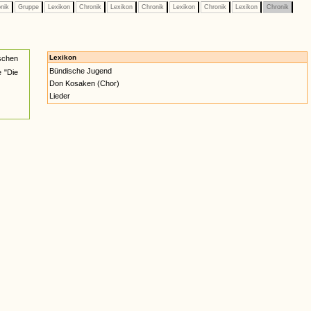
nik
Gruppe
Lexikon
Chronik
Lexikon
Chronik
Lexikon
Chronik
Lexikon
Chronik
Lexikon
schen
Bündische Jugend
 "Die
Don Kosaken (Chor)
Lieder