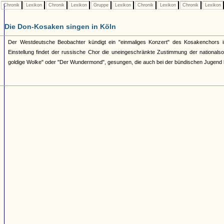
Chronik
Lexikon
Chronik
Lexikon
Gruppe
Lexikon
Chronik
Lexikon
Chronik
Lexikon
Die Don-Kosaken singen in Köln
Der Westdeutsche Beobachter kündigt ein "einmaliges Konzert" des Kosakenchors in
Einstellung findet der russische Chor die uneingeschränkte Zustimmung der national
goldige Wolke" oder "Der Wundermond", gesungen, die auch bei der bündischen Jugend 