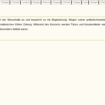
Gruppe
Chronik
Lexikon
Gruppe
Person
Gruppe
Chronik
Gruppe
Lied
Gruppe
Chro
 der Messehalle an und bespricht es mit Begeisterung. Wegen seiner antibolschewisti
sozialistischen Kölner Zeitung. Während des Konzerts werden Tänze und Kosakenlieder wie
besonders beliebt waren.