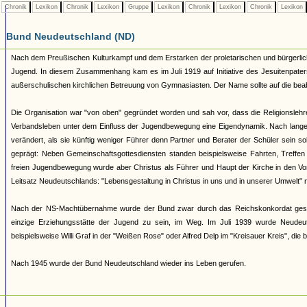
Chronik
Lexikon
Chronik
Lexikon
Gruppe
Lexikon
Chronik
Lexikon
Chronik
Lexikon
Bund Neudeutschland (ND)
Nach dem Preußischen Kulturkampf und dem Erstarken der proletarischen und bürgerlic
Jugend. In diesem Zusammenhang kam es im Juli 1919 auf Initiative des Jesuitenpat
außerschulischen kirchlichen Betreuung von Gymnasiasten. Der Name sollte auf die beab
Die Organisation war "von oben" gegründet worden und sah vor, dass die Religionslehrer
Verbandsleben unter dem Einfluss der Jugendbewegung eine Eigendynamik. Nach langen 
verändert, als sie künftig weniger Führer denn Partner und Berater der Schüler sei
geprägt: Neben Gemeinschaftsgottesdiensten standen beispielsweise Fahrten, Treffe
freien Jugendbewegung wurde aber Christus als Führer und Haupt der Kirche in den V
Leitsatz Neudeutschlands: "Lebensgestaltung in Christus in uns und in unserer Umwelt" n
Nach der NS-Machtübernahme wurde der Bund zwar durch das Reichskonkordat geschü
einzige Erziehungsstätte der Jugend zu sein, im Weg. Im Juli 1939 wurde Neudeuts
beispielsweise Willi Graf in der "Weißen Rose" oder Alfred Delp im "Kreisauer Kreis", die 
Nach 1945 wurde der Bund Neudeutschland wieder ins Leben gerufen.