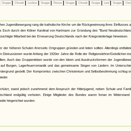
Gruppe
Chronik
Lexikon
Gruppe
Person
Gruppe
Chronik
Gruppe
Lied
Gruppe
Chro
hen Jugendbewegung rang die katholische Kirche um die Rückgewinnung ihres Einflusses a
ers Esch durch den Kölner Kardinal von Hartmann zur Gründung des "Bund Neudeutschland
sichtigte Mitarbeit bei der Erneuerung Deutschlands nach der Kriegsniederlage hinweisen.
 der höheren Schulen ihrerseits Ortgruppen gründen und leiten sollten. Allerdings entfalte
Diskussionen wurde Anfang der 1920er Jahre die Rolle der Religionslehrer/Geistlichen in
n sollten. Auch das Gruppenleben wurde von den Ideen und Ausdrucksformen der Jugendbew
n auf Burgen, Lagerfeuerromantik und das gemeinsame Singen von Liedern. Im Unterschie
ordergrund gestellt. Der Kompromiss zwischen Christentum und Selbstbestimmung schlug si
ieder.
tzt, stand jedoch zunehmend dem Anspruch der Hitlerjugend, neben Schule und Famili
chland endgültig verboten. Einige Mitglieder des Bundes waren fortan im Widerstand a
beide hingerichtet wurden.