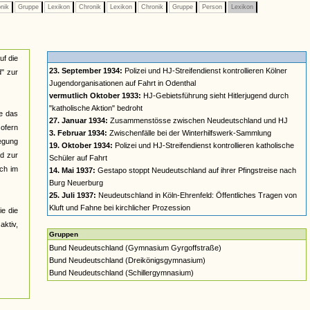
nik
Gruppe
Lexikon
Chronik
Lexikon
Chronik
Gruppe
Person
Lexikon
uf die
23. September 1934:
Polizei und HJ-Streifendienst kontrollieren Kölner
" zur
Jugendorganisationen auf Fahrt in Odenthal
vermutlich Oktober 1933:
HJ-Gebietsführung sieht Hitlerjugend durch
"katholische Aktion" bedroht
te das
27. Januar 1934:
Zusammenstösse zwischen Neudeutschland und HJ
sofern
3. Februar 1934:
Zwischenfälle bei der Winterhilfswerk-Sammlung
egung
19. Oktober 1934:
Polizei und HJ-Streifendienst kontrollieren katholische
d zur
Schüler auf Fahrt
ch im
14. Mai 1937:
Gestapo stoppt Neudeutschland auf ihrer Pfingstreise nach
Burg Neuerburg
25. Juli 1937:
Neudeutschland in Köln-Ehrenfeld: Öffentliches Tragen von
Kluft und Fahne bei kirchlicher Prozession
e die
ktiv,
Gruppen
Bund Neudeutschland (Gymnasium Gyrgoffstraße)
Bund Neudeutschland (Dreikönigsgymnasium)
Bund Neudeutschland (Schillergymnasium)