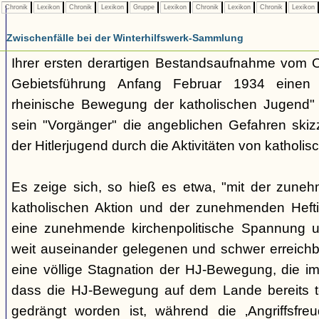
Chronik
Lexikon
Chronik
Lexikon
Gruppe
Lexikon
Chronik
Lexikon
Chronik
Lexikon
Zwischenfälle bei der Winterhilfswerk-Sammlung
Ihrer ersten derartigen Bestandsaufnahme vom O
Gebietsführung Anfang Februar 1934 einen "2
rheinische Bewegung der katholischen Jugend" 
sein "Vorgänger" die angeblichen Gefahren skizz
der Hitlerjugend durch die Aktivitäten von katholis
Es zeige sich, so hieß es etwa, "mit der zuneh
katholischen Aktion und der zunehmenden Heft
eine zunehmende kirchenpolitische Spannung un
weit auseinander gelegenen und schwer erreichba
eine völlige Stagnation der HJ-Bewegung, die im
dass die HJ-Bewegung auf dem Lande bereits te
gedrängt worden ist, während die ‚Angriffsfreud