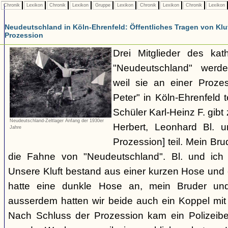
Chronik
Lexikon
Chronik
Lexikon
Gruppe
Lexikon
Chronik
Lexikon
Chronik
Lexikon
Neudeutschland in Köln-Ehrenfeld: Öffentliches Tragen von Kluf
Prozession
Drei Mitglieder des kat
"Neudeutschland" werden
weil sie an einer Proze
Peter" in Köln-Ehrenfeld
Schüler Karl-Heinz F. gibt
Neudeutschland-Zeltlager Anfang der 1930er
Herbert, Leonhard Bl. 
Jahre
Prozession] teil. Mein Bru
die Fahne von "Neudeutschland". Bl. und ich 
Unsere Kluft bestand aus einer kurzen Hose und
hatte eine dunkle Hose an, mein Bruder und 
ausserdem hatten wir beide auch ein Koppel mit 
Nach Schluss der Prozession kam ein Polizeibe