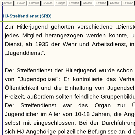
Chronik
Lexikon
Chronik
Lexikon
Gruppe
Lexikon
Chronik
Lexikon
Chronik
Lexikon
HJ-Streifendienst (SRD)
Zur Hitlerjugend gehörten verschiedene „Dienst
jedes Mitglied herangezogen werden konnte, u
Dienst, ab 1935 der Wehr und Arbeitsdienst, in
„Jugenddienst“.
Der Streifendienst der Hitlerjugend wurde schon 
von "Jugendpolizei": Er kontrollierte das Verha
Öffentlichkeit und die Einhaltung von Jugends
Freizeit, außerdem sollten feindliche Gruppenbil
Der Streifendienst war das Organ zur Üb
Jugendlicher im Alter von 10-18 Jahren, die Ang
selbst mit eingeschlossen. Bei der Durchführu
sich HJ-Angehörige polizeiliche Befugnisse an, di