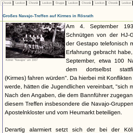
Chronik
Lexikon
Chronik
Lexikon
Gruppe
Lexikon
Chronik
Lexikon
Chronik
Lexikon
Großes Navajo-Treffen auf Kirmes in Rösrath
Am 4. September 1937
Schnütgen von der HJ-Ge
der Gestapo telefonisch m
Erfahrung gebracht habe
September, etwa 100 N
Kölner "Navajos" um 1937
dem dortselbst stattf
(Kirmes) fahren würden". Da hierbei mit Konflikten
werde, hätten die Jugendlichen vereinbart, "sich 
Nach den Angaben, die dem Bannführer zugegang
diesem Treffen insbesondere die Navajo-Gruppen
Apostelnkloster und vom Heumarkt beteiligen.
Derartig alarmiert setzt sich der bei der K