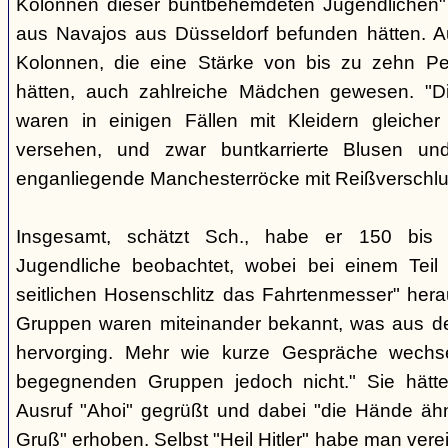
Kolonnen dieser buntbehemdeten Jugendlichen" 
aus Navajos aus Düsseldorf befunden hätten. A
Kolonnen, die eine Stärke von bis zu zehn Per
hätten, auch zahlreiche Mädchen gewesen. "Di
waren in einigen Fällen mit Kleidern gleicher
versehen, und zwar buntkarrierte Blusen un
enganliegende Manchesterröcke mit Reißverschlus
Insgesamt, schätzt Sch., habe er 150 bis 2
Jugendliche beobachtet, wobei bei einem Tei
seitlichen Hosenschlitz das Fahrtenmesser" hera
Gruppen waren miteinander bekannt, was aus de
hervorging. Mehr wie kurze Gespräche wechse
begegnenden Gruppen jedoch nicht." Sie hätt
Ausruf "Ahoi" gegrüßt und dabei "die Hände äh
Gruß" erhoben. Selbst "Heil Hitler" habe man ver