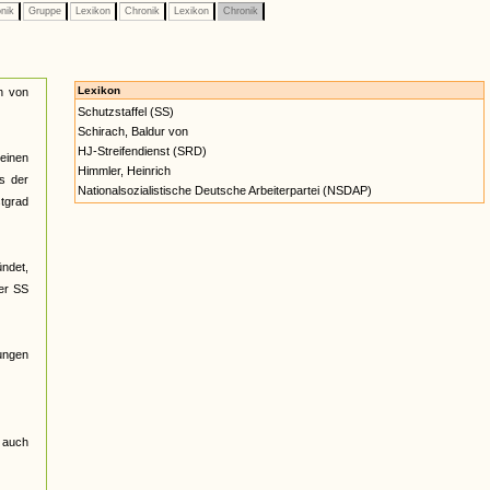
nik
Gruppe
Lexikon
Chronik
Lexikon
Chronik
Lexikon
n von
Schutzstaffel (SS)
Schirach, Baldur von
HJ-Streifendienst (SRD)
einen
Himmler, Heinrich
s der
Nationalsozialistische Deutsche Arbeiterpartei (NSDAP)
tgrad
ndet,
er SS
lungen
n auch