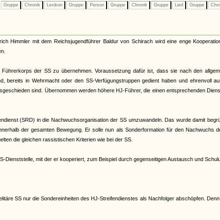
Gruppe
Chronik
Lexikon
Gruppe
Person
Gruppe
Chronik
Gruppe
Lied
Gruppe
Chro
rich Himmler mit dem Reichsjugendführer Baldur von Schirach wird eine enge Kooperatio
en.
as Führerkorps der SS zu übernehmen. Voraussetzung dafür ist, dass sie nach den allgem
ind, bereits in Wehrmacht oder den SS-Verfügungstruppen gedient haben und ehrenvoll au
usgeschieden sind. Übernommen werden höhere HJ-Führer, die einen entsprechenden Diens
fendienst (SRD) in die Nachwuchsorganisation der SS umzuwandeln. Das wurde damit begrü
S innerhalb der gesamten Bewegung. Er solle nun als Sonderformation für den Nachwuchs d
ten die gleichen rassistischen Kriterien wie bei der SS.
-Dienststelle, mit der er kooperiert, zum Beispiel durch gegenseitigen Austausch und Schu
 elitäre SS nur die Sondereinheiten des HJ-Streifendienstes als Nachfolger abschöpfen. Den