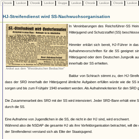
Chronik
Lexikon
Chronik
Lexikon
Gruppe
Lexikon
Chronik
Lexikon
Chronik
Lexikon
HJ-Streifendienst wird SS-Nachwuchsorganisation
In Vereinbarungen des Reichsführer-SS Hein
Hitlerjugend und Schutzstaffel (SS) beschloss
Himmler erklärt sich bereit, HJ-Führer in d
Aufnahmevorschriften für die SS geeignet s
Hitlerjugend oder dem Deutschen Jungvolk a
innerhalb der SS erhielten.
Artikel aus dem "Westdeutschen Beobachter"
Baldur von Schirach stimmt zu, den HJ-Strei
dass der SRD innerhalb der Hitlerjugend ähnliche Aufgaben erfüllen würde wie die S
sorgen und bis zum Frühjahr 1940 erweitert werden. Als Aufnahmekriterien für den SRD gel
Die Zusammenarbeit des SRD mit der SS wird intensiviert. Jeder SRD-Bann erhält eine SS
durch die SS.
Eine Aufnahme von Jugendlichen in die SS, die nicht in der HJ sind, wird erschwert.
Während also die NSDAP die gesamte HJ als ihre Vorfeldorganisation betrachtet, will die
der Streifendienst verstand sich als Elite der Staatsjugend.