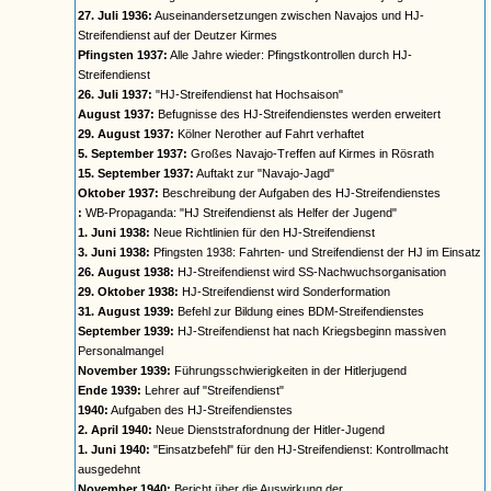
27. Juli 1936:
Auseinandersetzungen zwischen Navajos und HJ-
Streifendienst auf der Deutzer Kirmes
Pfingsten 1937:
Alle Jahre wieder: Pfingstkontrollen durch HJ-
Streifendienst
26. Juli 1937:
"HJ-Streifendienst hat Hochsaison"
August 1937:
Befugnisse des HJ-Streifendienstes werden erweitert
29. August 1937:
Kölner Nerother auf Fahrt verhaftet
5. September 1937:
Großes Navajo-Treffen auf Kirmes in Rösrath
15. September 1937:
Auftakt zur "Navajo-Jagd"
Oktober 1937:
Beschreibung der Aufgaben des HJ-Streifendienstes
:
WB-Propaganda: "HJ Streifendienst als Helfer der Jugend"
1. Juni 1938:
Neue Richtlinien für den HJ-Streifendienst
3. Juni 1938:
Pfingsten 1938: Fahrten- und Streifendienst der HJ im Einsatz
26. August 1938:
HJ-Streifendienst wird SS-Nachwuchsorganisation
29. Oktober 1938:
HJ-Streifendienst wird Sonderformation
31. August 1939:
Befehl zur Bildung eines BDM-Streifendienstes
September 1939:
HJ-Streifendienst hat nach Kriegsbeginn massiven
Personalmangel
November 1939:
Führungsschwierigkeiten in der Hitlerjugend
Ende 1939:
Lehrer auf "Streifendienst"
1940:
Aufgaben des HJ-Streifendienstes
2. April 1940:
Neue Dienststrafordnung der Hitler-Jugend
1. Juni 1940:
"Einsatzbefehl" für den HJ-Streifendienst: Kontrollmacht
ausgedehnt
November 1940:
Bericht über die Auswirkung der