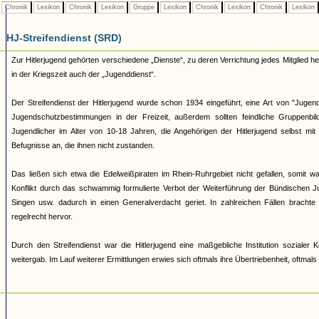
Chronik
Lexikon
Chronik
Lexikon
Gruppe
Lexikon
Chronik
Lexikon
Chronik
Lexikon
HJ-Streifendienst (SRD)
Zur Hitlerjugend gehörten verschiedene „Dienste“, zu deren Verrichtung jedes Mitglied 
in der Kriegszeit auch der „Jugenddienst“.
Der Streifendienst der Hitlerjugend wurde schon 1934 eingeführt, eine Art von "Jugendpo
Jugendschutzbestimmungen in der Freizeit, außerdem sollten feindliche Gruppenb
Jugendlicher im Alter von 10-18 Jahren, die Angehörigen der Hitlerjugend selbst mi
Befugnisse an, die ihnen nicht zustanden.
Das ließen sich etwa die Edelweißpiraten im Rhein-Ruhrgebiet nicht gefallen, somit
Konflikt durch das schwammig formulierte Verbot der Weiterführung der Bündischen Ju
Singen usw. dadurch in einen Generalverdacht geriet. In zahlreichen Fällen brachte
regelrecht hervor.
Durch den Streifendienst war die Hitlerjugend eine maßgebliche Institution soziale
weitergab. Im Lauf weiterer Ermittlungen erwies sich oftmals ihre Übertriebenheit, oftmal