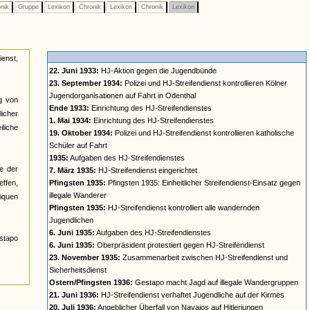
nik
Gruppe
Lexikon
Chronik
Lexikon
Chronik
Lexikon
ienst,
22. Juni 1933:
HJ-Aktion gegen die Jugendbünde
23. September 1934:
Polizei und HJ-Streifendienst kontrollieren Kölner
Jugendorganisationen auf Fahrt in Odenthal
ng von
Ende 1933:
Einrichtung des HJ-Streifendienstes
icher
1. Mai 1934:
Einrichtung des HJ-Streifendienstes
liche
19. Oktober 1934:
Polizei und HJ-Streifendienst kontrollieren katholische
Schüler auf Fahrt
1935:
Aufgaben des HJ-Streifendienstes
e der
7. März 1935:
HJ-Streifendienst eingerichtet
effen,
Pfingsten 1935:
Pfingsten 1935: Einheitlicher Streifendienst-Einsatz gegen
illegale Wanderer
iquen
Pfingsten 1935:
HJ-Streifendienst kontrolliert alle wandernden
Jugendlichen
6. Juni 1935:
Aufgaben des HJ-Streifendienstes
stapo
6. Juni 1935:
Oberpräsident protestiert gegen HJ-Streifendienst
23. November 1935:
Zusammenarbeit zwischen HJ-Streifendienst und
Sicherheitsdienst
Ostern/Pfingsten 1936:
Gestapo macht Jagd auf illegale Wandergruppen
21. Juni 1936:
HJ-Streifendienst verhaftet Jugendliche auf der Kirmes
20. Juli 1936:
Angeblicher Überfall von Navajos auf Hitlerjungen