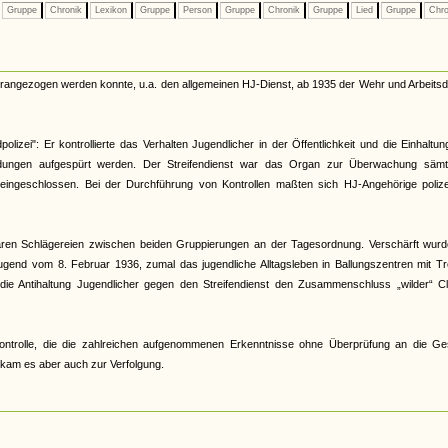
Gruppe
Chronik
Lexikon
Gruppe
Person
Gruppe
Chronik
Gruppe
Lied
Gruppe
Chro
herangezogen werden konnte, u.a. den allgemeinen HJ-Dienst, ab 1935 der Wehr und Arbeitsd
lizei": Er kontrollierte das Verhalten Jugendlicher in der Öffentlichkeit und die Einhaltu
ildungen aufgespürt werden. Der Streifendienst war das Organ zur Überwachung sämtl
t eingeschlossen. Bei der Durchführung von Kontrollen maßten sich HJ-Angehörige polizei
 waren Schlägereien zwischen beiden Gruppierungen an der Tagesordnung. Verschärft wurd
gend vom 8. Februar 1936, zumal das jugendliche Alltagsleben in Ballungszentren mit Tr
 die Antihaltung Jugendlicher gegen den Streifendienst den Zusammenschluss „wilder“ Cl
r Kontrolle, die die zahlreichen aufgenommenen Erkenntnisse ohne Überprüfung an die Ge
s kam es aber auch zur Verfolgung.