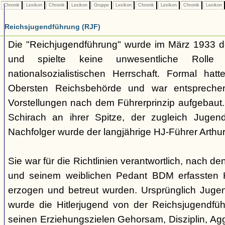
Chronik
Lexikon
Chronik
Lexikon
Gruppe
Lexikon
Chronik
Lexikon
Chronik
Lexikon
Reichsjugendführung (RJF)
Die "Reichjugendführung" wurde im März 1933 der
und spielte keine unwesentliche Rolle
nationalsozialistischen Herrschaft. Formal hatt
Obersten Reichsbehörde und war entsprechend 
Vorstellungen nach dem Führerprinzip aufgebaut.
Schirach an ihrer Spitze, der zugleich Juge
Nachfolger wurde der langjährige HJ-Führer Arth
Sie war für die Richtlinien verantwortlich, nach de
und seinem weiblichen Pedant BDM erfassten 
erzogen und betreut wurden. Ursprünglich Jugend
wurde die Hitlerjugend von der Reichsjugendfü
seinen Erziehungszielen Gehorsam, Disziplin, Aggr