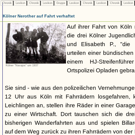
Chronik
Lexikon
Chronik
Lexikon
Gruppe
Lexikon
Chronik
Lexikon
Chronik
Lexikon
Kölner Nerother auf Fahrt verhaftet
Auf ihrer Fahrt von Köln
die drei Kölner Jugendli
und Elisabeth P., "die
urteilen einer bündische
einem HJ-Streifenführ
Kölner "Navajos" um 1937
Ortspolizei Opladen gebra
Sie sind - wie aus den polizeilichen Vernehmunge
12 Uhr aus Köln mit Fahrrädern losgefahren,
Leichlingen an, stellen ihre Räder in einer Gara
zu einer Wirtschaft. Dort tauschen sich die dre
bisherigen Wanderfahrten aus und spielen Billar
auf dem Weg zurück zu ihren Fahrrädern von der H