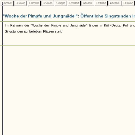
Chronik
Lexikon
Chronik
Lexikon
Gruppe
Lexikon
Chronik
Lexikon
Chronik
Lexikon
"Woche der Pimpfe und Jungmädel": Öffentliche Singstunden i
Im Rahmen der "Woche der Pimpfe und Jungmädel" finden in Köln-Deutz, Poll und
Singstunden auf beliebten Plätzen statt.