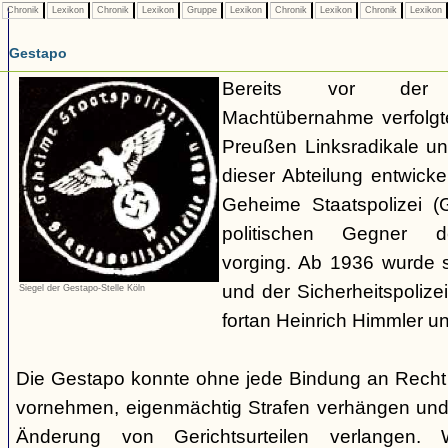
Chronik
Lexikon
Chronik
Lexikon
Gruppe
Lexikon
Chronik
Lexikon
Chronik
Lexikon
Gestapo
Bereits vor der nat
Machtübernahme verfolgte 
Preußen Linksradikale u
dieser Abteilung entwicke
Geheime Staatspolizei (
politischen Gegner de
vorging. Ab 1936 wurde si
und der Sicherheitspolize
Siegel der Gestapo-Stelle Köln
fortan Heinrich Himmler u
Die Gestapo konnte ohne jede Bindung an Rech
vornehmen, eigenmächtig Strafen verhängen und
Änderung von Gerichtsurteilen verlangen. Wi