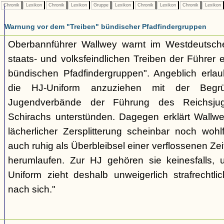
Chronik
Lexikon
Chronik
Lexikon
Gruppe
Lexikon
Chronik
Lexikon
Chronik
Lexikon
Warnung vor dem "Treiben" bündischer Pfadfindergruppen
Oberbannführer Wallwey warnt im Westdeutsch
staats- und volksfeindlichen Treiben der Führer
bündischen Pfadfindergruppen". Angeblich erla
die HJ-Uniform anzuziehen mit der Begr
Jugendverbände der Führung des Reichsjug
Schirachs unterstünden. Dagegen erklärt Wallwey
lächerlicher Zersplitterung scheinbar noch wo
auch ruhig als Überbleibsel einer verflossenen Zei
herumlaufen. Zur HJ gehören sie keinesfalls,
Uniform zieht deshalb unweigerlich strafrechtl
nach sich."