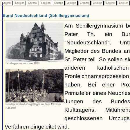
Chronik
Lexikon
Chronik
Lexikon
Gruppe
Lexikon
Chronik
Lexikon
Chronik
Lexikon
Bund Neudeutschland (Schillergymnasium)
Am Schillergymnasium be
Pater Th. ein Bun
"Neudeutschland". U
Mitglieder des Bundes an
St. Peter teil. So sollen
Schillergymnasium um 1900
anderen katholisch
Fronleichnamsprozession
haben. Bei einer Proz
Primizfeier eines Neupriest
Jungen des Bundes
Neudeutschland-Pfingstlager im Jahr 1933 bei
Raesfeld
Klufttragens, Mitfü
geschlossenen Umzug
Verfahren eingeleitet wird.