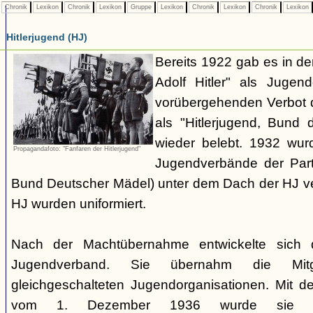
Chronik
Lexikon
Chronik
Lexikon
Gruppe
Lexikon
Chronik
Lexikon
Chronik
Lexikon
Hitlerjugend (HJ)
Bereits 1922 gab es in 
Adolf Hitler" als Jugen
vorübergehenden Verbot d
als "Hitlerjugend, Bund 
wieder belebt. 1932 wurd
Propagandafoto: "Fanfaren der Hitlerjugend"
Jugendverbände der Part
Bund Deutscher Mädel) unter dem Dach der HJ vere
HJ wurden uniformiert.
Nach der Machtübernahme entwickelte sich 
Jugendverband. Sie übernahm die Mitgl
gleichgeschalteten Jugendorganisationen. Mit 
vom 1. Dezember 1936 wurde sie zu