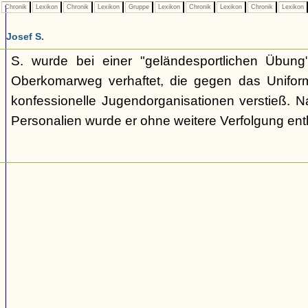
Chronik
Lexikon
Chronik
Lexikon
Gruppe
Lexikon
Chronik
Lexikon
Chronik
Lexikon
Josef S.
S. wurde bei einer "geländesportlichen Übun
Oberkomarweg verhaftet, die gegen das Uniform
konfessionelle Jugendorganisationen verstieß. 
Personalien wurde er ohne weitere Verfolgung ent