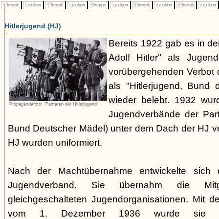
Chronik
Lexikon
Chronik
Lexikon
Gruppe
Lexikon
Chronik
Lexikon
Chronik
Lexikon
Hitlerjugend (HJ)
Bereits 1922 gab es in 
Adolf Hitler" als Jugen
vorübergehenden Verbot d
als "Hitlerjugend, Bund 
wieder belebt. 1932 wurd
Propagandafoto: "Fanfaren der Hitlerjugend"
Jugendverbände der Part
Bund Deutscher Mädel) unter dem Dach der HJ vere
HJ wurden uniformiert.
Nach der Machtübernahme entwickelte sich 
Jugendverband. Sie übernahm die Mitgl
gleichgeschalteten Jugendorganisationen. Mit 
vom 1. Dezember 1936 wurde sie zu