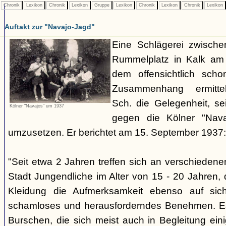
Chronik
Lexikon
Chronik
Lexikon
Gruppe
Lexikon
Chronik
Lexikon
Chronik
Lexikon
Auftakt zur "Navajo-Jagd"
Eine Schlägerei zwisch
Rummelplatz in Kalk am
dem offensichtlich sch
Zusammenhang ermitte
Sch. die Gelegenheit, se
Kölner "Navajos" um 1937
gegen die Kölner "Nava
umzusetzen. Er berichtet am 15. September 1937:
"Seit etwa 2 Jahren treffen sich an verschieden
Stadt Jungendliche im Alter von 15 - 20 Jahren, d
Kleidung die Aufmerksamkeit ebenso auf sich
schamloses und herausforderndes Benehmen. Es 
Burschen, die sich meist auch in Begleitung ein