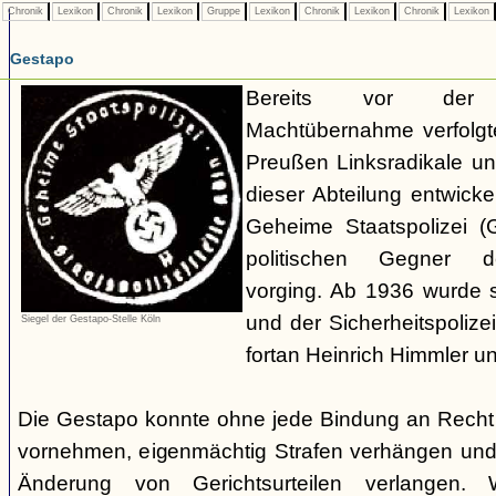
Chronik
Lexikon
Chronik
Lexikon
Gruppe
Lexikon
Chronik
Lexikon
Chronik
Lexikon
Gestapo
Bereits vor der nat
Machtübernahme verfolgte 
Preußen Linksradikale u
dieser Abteilung entwicke
Geheime Staatspolizei (
politischen Gegner de
vorging. Ab 1936 wurde si
und der Sicherheitspolize
Siegel der Gestapo-Stelle Köln
fortan Heinrich Himmler u
Die Gestapo konnte ohne jede Bindung an Rech
vornehmen, eigenmächtig Strafen verhängen und
Änderung von Gerichtsurteilen verlangen. Wi