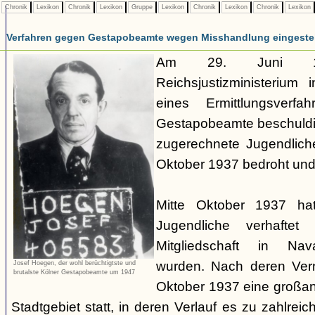
Chronik
Lexikon
Chronik
Lexikon
Gruppe
Lexikon
Chronik
Lexikon
Chronik
Lexikon
Verfahren gegen Gestapobeamte wegen Misshandlung eingestel
Am 29. Juni 19
Reichsjustizministerium 
eines Ermittlungsverf
Gestapobeamte beschuldi
zugerechnete Jugendlich
Oktober 1937 bedroht und
Mitte Oktober 1937 ha
Jugendliche verhaftet
Mitgliedschaft in Nav
wurden. Nach deren Ve
Josef Hoegen, der wohl berüchtigtste und
brutalste Kölner Gestapobeamte um 1947
Oktober 1937 eine großan
Stadtgebiet statt, in deren Verlauf es zu zahlre