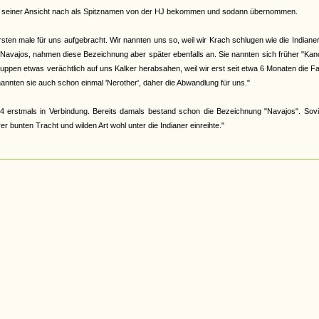
abe, seiner Ansicht nach als Spitznamen von der HJ bekommen und sodann übernommen.
en male für uns aufgebracht. Wir nannten uns so, weil wir Krach schlugen wie die Indiane
 Navajos, nahmen diese Bezeichnung aber später ebenfalls an. Sie nannten sich früher "Ka
 Gruppen etwas verächtlich auf uns Kalker herabsahen, weil wir erst seit etwa 6 Monaten die F
nannten sie auch schon einmal 'Nerother', daher die Abwandlung für uns."
4 erstmals in Verbindung. Bereits damals bestand schon die Bezeichnung "Navajos". Sovi
 bunten Tracht und wilden Art wohl unter die Indianer einreihte."