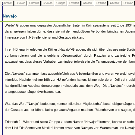
Chronik
Lexikon
Chronik
Lexikon
Gruppe
Lexikon
Chronik
Lexikon
Chronik
Lexikon
Navajo
„Wilde“ Gruppen unangepasster Jugendlicher traten in Köln spätestens seit Ende 1934 i
daran gelegen haben dürfte, dass sie mit dem endgültigen Verbot der bündischen Juge
Interesse von HJ-Streifendienst und Gestapo rückten.
Ihren Höhepunkt erlebten die Kölner „Navajo“-Gruppen, die sich über das gesamte Stadtg
zu konstruieren und die angebliche „Organisation“ durch Razzien und zahlreiche 
auszugehen, dass dieses Vorhaben zumindest teilweise in die Tat umgesetzt werden kon
Die „Navajos“ stammten fast ausschließlich aus Arbeiterfamilien und waren vergleichsw
miterlebt: Nachdem einige früh zur HJ gefunden hatten, lehnten sie deren Drill sehr bal
handgreiflichen Auseinandersetzungen keinesfalls aus dem Weg. Die „Navajos“ - durch ih
unangepassten Jugendverhaltens dar.
Was das Wort "Navajo" bedeutete, konnten die einer Mitgliedschaft beschuldigten Jugendl
der Gestapo aus, er könne keine genauen Angaben machen. "Manche von uns sagten, d
Friedrich J.: Wie er und seine Gruppe zu dem Namen "Navajos" komme, konnte er nicht 
dem Lied 'Die Sonne von Mexiko' kommt etwas von Navajos vor. Warum man uns Navajos 