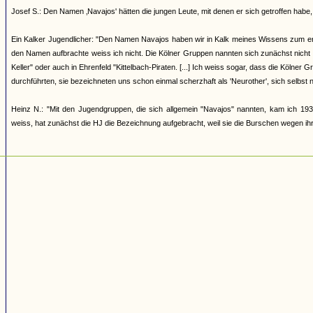
Josef S.: Den Namen ‚Navajos' hätten die jungen Leute, mit denen er sich getroffen h
Ein Kalker Jugendlicher: "Den Namen Navajos haben wir in Kalk meines Wissens zum erst
den Namen aufbrachte weiss ich nicht. Die Kölner Gruppen nannten sich zunächst nicht
Keller" oder auch in Ehrenfeld "Kittelbach-Piraten. [...] Ich weiss sogar, dass die Kölner
durchführten, sie bezeichneten uns schon einmal scherzhaft als 'Neurother', sich selbst 
Heinz N.: "Mit den Jugendgruppen, die sich allgemein "Navajos" nannten, kam ich 193
weiss, hat zunächst die HJ die Bezeichnung aufgebracht, weil sie die Burschen wegen ihrer