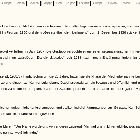
Gruppe
Person
Lexikon
Gruppe
Lied
Gruppe
Lexikon
Gruppe
Lexikon
Chronik
Lex
n Erscheinung. Ab 1936 war ihre Präsenz dann allerdings wesentlich ausgeprägter, was vor
nd im Februar 1936 und dem „Gesetz über die Hitlerjugend“ vom 1. Dezember 1936 stärker 
ebiet verteilten, im Jahr 1937. Die Gestapo versuchte einen festen organisatorischen Hinte
Festnahmen aufzulösen. Da die „Navajos“ seit 1938 kaum noch Erwähnung finden, ist 
nte.
eise alt. 1936/37 häufig schon um die 20 Jahre, hatten sie die Phase der Machtübernahme b
d ab und gingen auf Konfrontationskurs. Dabei provozierten sie bewusst und öffentlich und 
re zahlreichen Treffpunkte auch im Stadtbild präsent - stellten daher die eher „wilde“ Va
ochen selbst nicht konkret angeben und stellten lediglich Vermutungen an. So sagte Karl Sc
ass sei ein Indianerstamm gewesen."
erklären. "Der Name wurde uns von anderen zugelegt. Man rief uns in Ehrenfeld Navajos na
nannte, weiß ich nicht."