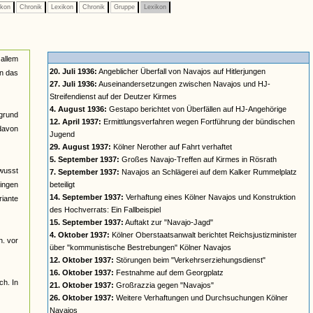
ikon
Chronik
Lexikon
Chronik
Gruppe
Lexikon
 allem
20. Juli 1936:
Angeblicher Überfall von Navajos auf Hitlerjungen
in das
27. Juli 1936:
Auseinandersetzungen zwischen Navajos und HJ-
Streifendienst auf der Deutzer Kirmes
4. August 1936:
Gestapo berichtet von Überfällen auf HJ-Angehörige
rgrund
12. April 1937:
Ermittlungsverfahren wegen Fortführung der bündischen
davon
Jugend
29. August 1937:
Kölner Nerother auf Fahrt verhaftet
5. September 1937:
Großes Navajo-Treffen auf Kirmes in Rösrath
ewusst
7. September 1937:
Navajos an Schlägerei auf dem Kalker Rummelplatz
gingen
beteiligt
14. September 1937:
Verhaftung eines Kölner Navajos und Konstruktion
riante
des Hochverrats: Ein Fallbeispiel
15. September 1937:
Auftakt zur "Navajo-Jagd"
4. Oktober 1937:
Kölner Oberstaatsanwalt berichtet Reichsjustizminister
h. vor
über "kommunistische Bestrebungen" Kölner Navajos
12. Oktober 1937:
Störungen beim "Verkehrserziehungsdienst"
16. Oktober 1937:
Festnahme auf dem Georgplatz
ch. In
21. Oktober 1937:
Großrazzia gegen "Navajos"
26. Oktober 1937:
Weitere Verhaftungen und Durchsuchungen Kölner
Navajos