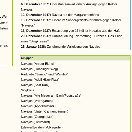
6. Dezember 1937:
Oberstaatsanwalt erhebt Anklage gegen Kölner
Navajos
12. Dezember 1947:
Razzia auf der Margarethenhöhe
r. Wer
16. Dezember 1937:
Urteile im Sondergerichtsverfahren gegen Kölner
nonen-
"Navajos"
ahrten
16. Dezember 1937:
Entlassung von 17 Kölner Navajos aus der Haft
20. Dezember 1937:
Durchsuchung - Verhaftung - Prozess: Das Ende
eines "Singkreises"
el ich
25. Januar 1938:
Zunehmende Verfolgung von Navajos
Gruppen
Navajos (An der Eiche)
Navajos (Hönninger Weg)
Radclubs "Jumbo" und "Wambo"
Navajos (Adolf Hitler-Platz)
Navajos (Köln-Kalk)
Singkreis
Navajos (Alte Mauer am Bach/Poststraße)
Navajos (Volksgarten)
Navajos (Appellhofplatz)
Navajos (Unter Krahnenbäumen)
Navajos (Georgsplatz)
Navajos (Heumarkt)
Edelweißpiraten (Volksgarten)