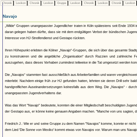
Chronik
Lexikon
Chronik
Lexikon
Gruppe
Lexikon
Chronik
Lexikon
Chronik
Lexikon
Navajo
„Wilde“ Gruppen unangepasster Jugendlicher traten in Köln spätestens seit Ende 1934 i
daran gelegen haben dürfte, dass sie mit dem endgültigen Verbot der bündischen Juge
Interesse von HJ-Streifendienst und Gestapo rückten.
Ihren Höhepunkt erlebten die Kölner „Navajo“-Gruppen, die sich über das gesamte Stadtg
zu konstruieren und die angebliche „Organisation“ durch Razzien und zahlreiche 
auszugehen, dass dieses Vorhaben zumindest teilweise in die Tat umgesetzt werden kon
Die „Navajos“ stammten fast ausschließlich aus Arbeiterfamilien und waren vergleichsw
miterlebt: Nachdem einige früh zur HJ gefunden hatten, lehnten sie deren Drill sehr bal
handgreiflichen Auseinandersetzungen keinesfalls aus dem Weg. Die „Navajos“ - durch ih
unangepassten Jugendverhaltens dar.
Was das Wort "Navajo" bedeutete, konnten die einer Mitgliedschaft beschuldigten Jugendl
der Gestapo aus, er könne keine genauen Angaben machen. "Manche von uns sagten, d
Friedrich J.: Wie er und seine Gruppe zu dem Namen "Navajos" komme, konnte er nicht 
dem Lied 'Die Sonne von Mexiko' kommt etwas von Navajos vor. Warum man uns Navajos 