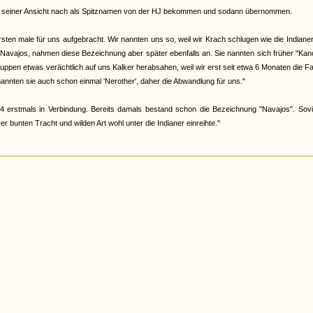
abe, seiner Ansicht nach als Spitznamen von der HJ bekommen und sodann übernommen.
en male für uns aufgebracht. Wir nannten uns so, weil wir Krach schlugen wie die Indiane
 Navajos, nahmen diese Bezeichnung aber später ebenfalls an. Sie nannten sich früher "Ka
 Gruppen etwas verächtlich auf uns Kalker herabsahen, weil wir erst seit etwa 6 Monaten die F
nannten sie auch schon einmal 'Nerother', daher die Abwandlung für uns."
4 erstmals in Verbindung. Bereits damals bestand schon die Bezeichnung "Navajos". Sovi
 bunten Tracht und wilden Art wohl unter die Indianer einreihte."