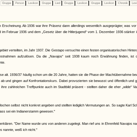
Gruppe
Person
Lexikon
Gruppe
Lied
Gruppe
Lexikon
Gruppe
Lexikon
Chronik
Lex
n Erscheinung. Ab 1936 war ihre Präsenz dann allerdings wesentlich ausgeprägter, was vor
nd im Februar 1936 und dem „Gesetz über die Hitlerjugend“ vom 1. Dezember 1936 stärker 
ebiet verteilten, im Jahr 1937. Die Gestapo versuchte einen festen organisatorischen Hinte
Festnahmen aufzulösen. Da die „Navajos“ seit 1938 kaum noch Erwähnung finden, ist 
nte.
eise alt. 1936/37 häufig schon um die 20 Jahre, hatten sie die Phase der Machtübernahme b
d ab und gingen auf Konfrontationskurs. Dabei provozierten sie bewusst und öffentlich und 
re zahlreichen Treffpunkte auch im Stadtbild präsent - stellten daher die eher „wilde“ Va
ochen selbst nicht konkret angeben und stellten lediglich Vermutungen an. So sagte Karl Sc
ass sei ein Indianerstamm gewesen."
erklären. "Der Name wurde uns von anderen zugelegt. Man rief uns in Ehrenfeld Navajos na
nannte, weiß ich nicht."