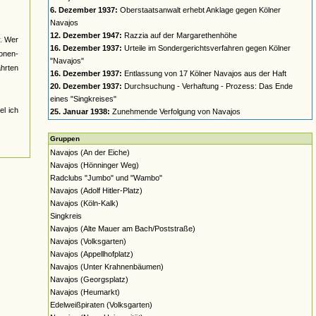
6. Dezember 1937:
Oberstaatsanwalt erhebt Anklage gegen Kölner
Navajos
12. Dezember 1947:
Razzia auf der Margarethenhöhe
r. Wer
16. Dezember 1937:
Urteile im Sondergerichtsverfahren gegen Kölner
nonen-
"Navajos"
ahrten
16. Dezember 1937:
Entlassung von 17 Kölner Navajos aus der Haft
20. Dezember 1937:
Durchsuchung - Verhaftung - Prozess: Das Ende
eines "Singkreises"
el ich
25. Januar 1938:
Zunehmende Verfolgung von Navajos
Gruppen
Navajos (An der Eiche)
Navajos (Hönninger Weg)
Radclubs "Jumbo" und "Wambo"
Navajos (Adolf Hitler-Platz)
Navajos (Köln-Kalk)
Singkreis
Navajos (Alte Mauer am Bach/Poststraße)
Navajos (Volksgarten)
Navajos (Appellhofplatz)
Navajos (Unter Krahnenbäumen)
Navajos (Georgsplatz)
Navajos (Heumarkt)
Edelweißpiraten (Volksgarten)