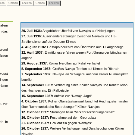
ikon
Chronik
Lexikon
Chronik
Lexikon
 allem
20. Juli 1936:
Angeblicher Überfall von Navajos auf Hitlerjungen
in das
27. Juli 1936:
Auseinandersetzungen zwischen Navajos und HJ-
Streifendienst auf der Deutzer Kirmes
4. August 1936:
Gestapo berichtet von Überfällen auf HJ-Angehörige
rgrund
12. April 1937:
Ermittlungsverfahren wegen Fortführung der bündischen
davon
Jugend
29. August 1937:
Kölner Nerother auf Fahrt verhaftet
5. September 1937:
Großes Navajo-Treffen auf Kirmes in Rösrath
ewusst
7. September 1937:
Navajos an Schlägerei auf dem Kalker Rummelplatz
gingen
beteiligt
14. September 1937:
Verhaftung eines Kölner Navajos und Konstruktion
riante
des Hochverrats: Ein Fallbeispiel
15. September 1937:
Auftakt zur "Navajo-Jagd"
4. Oktober 1937:
Kölner Oberstaatsanwalt berichtet Reichsjustizminister
h. vor
über "kommunistische Bestrebungen" Kölner Navajos
12. Oktober 1937:
Störungen beim "Verkehrserziehungsdienst"
16. Oktober 1937:
Festnahme auf dem Georgplatz
ch. In
21. Oktober 1937:
Großrazzia gegen "Navajos"
26. Oktober 1937:
Weitere Verhaftungen und Durchsuchungen Kölner
Navajos