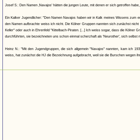
Josef S.: Den Namen ‚Navajos' hätten die jungen Leute, mit denen er sich getroffen h
Ein Kalker Jugendlicher: "Den Namen Navajos haben wir in Kalk meines Wissens zum erst
den Namen aufbrachte weiss ich nicht. Die Kölner Gruppen nannten sich zunächst nicht
Keller" oder auch in Ehrenfeld "Kittelbach-Piraten. [...] Ich weiss sogar, dass die Kölner
durchführten, sie bezeichneten uns schon einmal scherzhaft als 'Neurother', sich selbst 
Heinz N.: "Mit den Jugendgruppen, die sich allgemein "Navajos" nannten, kam ich 193
weiss, hat zunächst die HJ die Bezeichnung aufgebracht, weil sie die Burschen wegen ihrer