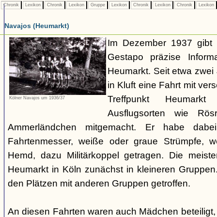
Chronik
Lexikon
Chronik
Lexikon
Gruppe
Lexikon
Chronik
Lexikon
Chronik
Lexikon
Navajos (Heumarkt)
Im Dezember 1937 gibt 
Gestapo präzise Infor
Heumarkt. Seit etwa zwei
in Kluft eine Fahrt mit v
Treffpunkt Heumark
Kölner Navajos um 1936/37
Ausflugsorten wie Rö
Ammerländchen mitgemacht. Er habe dabei
Fahrtenmesser, weiße oder graue Strümpfe, we
Hemd, dazu Militärkoppel getragen. Die meiste
Heumarkt in Köln zunächst in kleineren Gruppe
den Plätzen mit anderen Gruppen getroffen.
An diesen Fahrten waren auch Mädchen beteiligt,