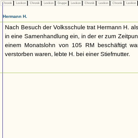
Chronik
Lexikon
Chronik
Lexikon
Gruppe
Lexikon
Chronik
Lexikon
Chronik
Lexikon
Hermann H.
Nach Besuch der Volksschule trat Hermann H. als
in eine Samenhandlung ein, in der er zum Zeitpu
einem Monatslohn von 105 RM beschäftigt war
verstorben waren, lebte H. bei einer Stiefmutter.