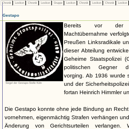
Chronik
Lexikon
Chronik
Lexikon
Gruppe
Lexikon
Chronik
Lexikon
Chronik
Lexikon
Gestapo
Bereits vor der nat
Machtübernahme verfolgte 
Preußen Linksradikale u
dieser Abteilung entwicke
Geheime Staatspolizei (
politischen Gegner de
vorging. Ab 1936 wurde si
und der Sicherheitspolize
Siegel der Gestapo-Stelle Köln
fortan Heinrich Himmler u
Die Gestapo konnte ohne jede Bindung an Rech
vornehmen, eigenmächtig Strafen verhängen und
Änderung von Gerichtsurteilen verlangen. Wi