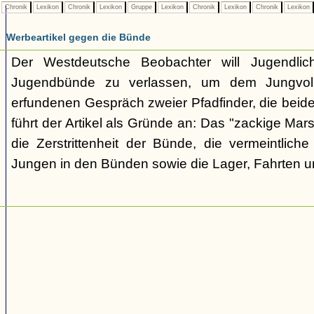
Chronik
Lexikon
Chronik
Lexikon
Gruppe
Lexikon
Chronik
Lexikon
Chronik
Lexikon
Werbeartikel gegen die Bünde
Der Westdeutsche Beobachter will Jugendli
Jugendbünde zu verlassen, um dem Jungvolk
erfundenen Gespräch zweier Pfadfinder, die beid
führt der Artikel als Gründe an: Das "zackige Mars
die Zerstrittenheit der Bünde, die vermeintlich
Jungen in den Bünden sowie die Lager, Fahrten 