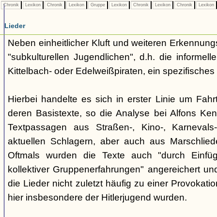
Chronik
Lexikon
Chronik
Lexikon
Gruppe
Lexikon
Chronik
Lexikon
Chronik
Lexikon
Lieder
Neben einheitlicher Kluft und weiteren Erkennung
"subkulturellen Jugendlichen", d.h. die informe
Kittelbach- oder Edelweißpiraten, ein spezifisches 
Hierbei handelte es sich in erster Linie um Fahr
deren Basistexte, so die Analyse bei Alfons K
Textpassagen aus Straßen-, Kino-, Karnevals
aktuellen Schlagern, aber auch aus Marschlie
Oftmals wurden die Texte auch "durch Einfü
kollektiver Gruppenerfahrungen" angereichert und 
die Lieder nicht zuletzt häufig zu einer Provokat
hier insbesondere der Hitlerjugend wurden.