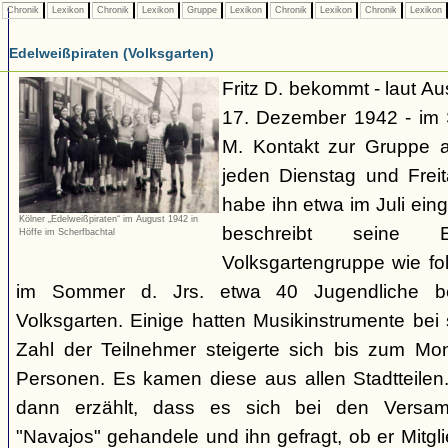
Chronik
Lexikon
Chronik
Lexikon
Gruppe
Lexikon
Chronik
Lexikon
Chronik
Lexikon
Edelweißpiraten (Volksgarten)
Fritz D. bekommt - laut A
17. Dezember 1942 - im
M. Kontakt zur Gruppe 
jeden Dienstag und Frei
habe ihn etwa im Juli ei
Kölner „Edelweißpiraten“ im August 1942 in
beschreibt seine 
Höffe im Scherfbachtal
Volksgartengruppe wie fo
im Sommer d. Jrs. etwa 40 Jugendliche bei
Volksgarten. Einige hatten Musikinstrumente bei
Zahl der Teilnehmer steigerte sich bis zum Mo
Personen. Es kamen diese aus allen Stadtteilen
dann erzählt, dass es sich bei den Versa
"Navajos" gehandele und ihn gefragt, ob er Mitgl